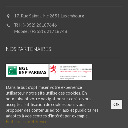
17, Rue Saint Ulric 2651 Luxembourg
Tél : (+352) 26187646
Mobile : (+352) 621718748
NOS PARTENAIRES
Dans le but d'optimiser votre expérience
utilisateur notre site utilise des cookies. En
Powered by IMMOTOP.LU –
Annonces immobilières
poursuivant votre navigation sur ce site vous
Copyright © AB-Lux Relocation Services 2017 - 2026 | Tous
Ok
acceptez l'utilisation de cookies pour vous
droits réservés
proposer des contenus éditoriaux et publicitaires
Mentions légales
adaptés à vos centres d'intérêt par exemple.
Politique de confidentialité
Éditer mes préférences